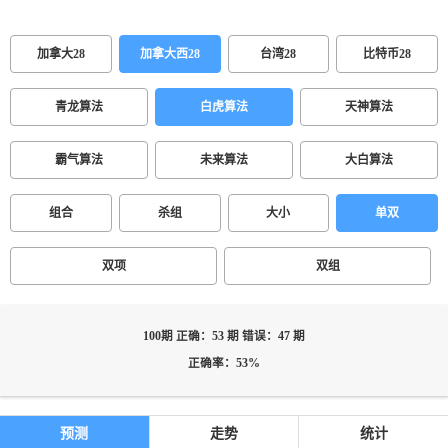
加拿大28
加拿大西28
台湾28
比特币28
青龙算法
白虎算法
天神算法
霸气算法
未来算法
大白算法
组合
杀组
大小
单双
双项
双组
100期 正确：53 期 错误：47 期
正确率：53%
预测
走势
统计