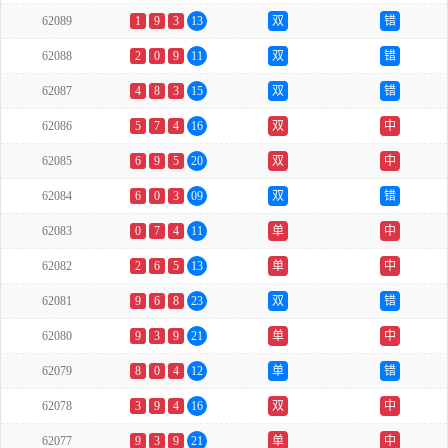
62089
1
9
3
13
双
错
62088
2
0
9
11
双
错
62087
4
8
3
15
双
错
62086
5
7
4
16
双
中
62085
6
9
5
20
双
中
62084
6
0
3
09
双
错
62083
0
7
4
11
单
中
62082
2
6
5
13
单
中
62081
9
6
8
23
双
错
62080
9
3
9
21
单
中
62079
8
0
4
12
单
错
62078
3
9
4
16
双
中
62077
9
3
9
21
单
中