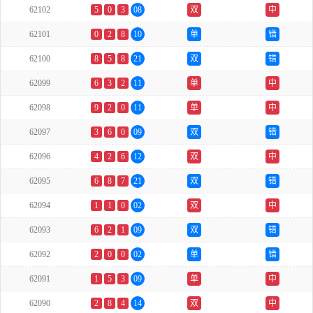
62102
5
0
3
08
双
中
62101
0
2
8
10
单
错
62100
8
5
8
21
双
错
62099
6
3
2
11
单
中
62098
9
2
0
11
单
中
62097
3
6
0
09
双
错
62096
4
2
6
12
双
中
62095
6
8
7
21
双
错
62094
1
1
0
02
双
中
62093
6
2
1
09
双
错
62092
2
0
0
02
单
错
62091
1
5
3
09
单
中
62090
2
8
4
14
双
中