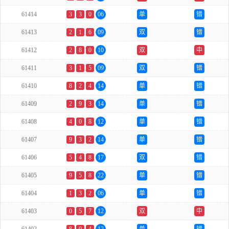
61414
3
3
0
06
单
错
61413
2
1
6
09
双
错
61412
2
8
0
10
双
中
61411
3
1
5
09
双
错
61410
8
2
4
14
单
错
61409
2
9
3
14
单
错
61408
4
0
8
12
单
错
61407
9
3
2
14
单
错
61406
5
4
8
17
双
错
61405
9
5
8
22
单
错
61404
1
3
2
06
单
错
61403
0
5
7
12
双
中