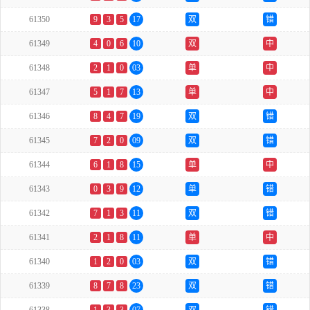
61350
9
3
5
17
双
错
61349
4
0
6
10
双
中
61348
2
1
0
03
单
中
61347
5
1
7
13
单
中
61346
8
4
7
19
双
错
61345
7
2
0
09
双
错
61344
6
1
8
15
单
中
61343
0
3
9
12
单
错
61342
7
1
3
11
双
错
61341
2
1
8
11
单
中
61340
1
2
0
03
双
错
61339
8
7
8
23
双
错