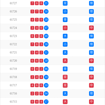
61727
7
6
8
21
双
错
61726
5
7
4
16
小
错
61725
4
5
9
18
单
错
61724
3
4
0
07
小
中
61723
0
1
8
09
大
错
61722
7
8
3
18
小
错
61721
5
4
2
11
大
错
61720
6
6
6
18
大
中
61719
0
4
2
06
单
错
61718
2
4
4
10
双
中
61717
4
6
0
10
双
中
61716
2
2
0
04
大
错
61715
9
4
4
17
大
中