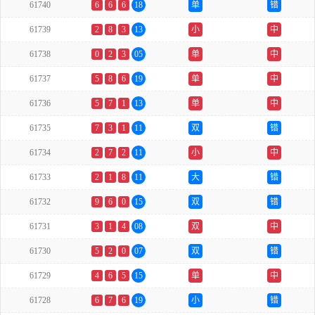
61740
6
6
6
18
单
错
61739
2
8
3
13
小
中
61738
0
2
3
05
单
中
61737
5
8
6
19
单
中
61736
5
7
1
13
单
中
61735
7
3
1
11
双
错
61734
2
7
2
11
小
中
61733
2
1
8
11
大
错
61732
9
6
0
15
双
错
61731
3
1
4
08
双
中
61730
5
2
0
07
双
错
61729
4
6
5
15
单
中
61728
6
7
6
19
小
错