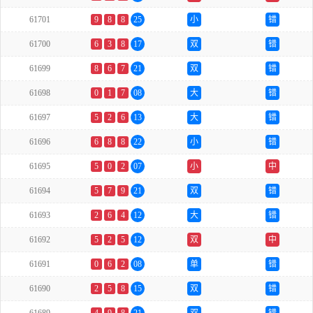
61701
9
8
8
25
小
错
61700
6
3
8
17
双
错
61699
8
6
7
21
双
错
61698
0
1
7
08
大
错
61697
5
2
6
13
大
错
61696
6
8
8
22
小
错
61695
5
0
2
07
小
中
61694
5
7
9
21
双
错
61693
2
6
4
12
大
错
61692
5
2
5
12
双
中
61691
0
6
2
08
单
错
61690
2
5
8
15
双
错