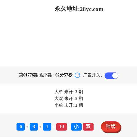
永久地址:28yc.com
第
61776
期 距下期:
02
分
57
秒
广告开关：
大单
未开:
3
期
大双
未开:
5
期
小单
未开:
2
期
6
3
1
10
小
双
咪牌
+
+
=
-