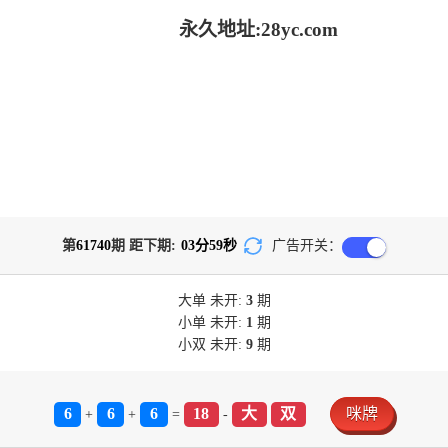
永久地址:28yc.com
第
61740
期 距下期:
03
分
59
秒
广告开关：
大单
未开:
3
期
小单
未开:
1
期
小双
未开:
9
期
6
6
6
18
大
双
咪牌
+
+
=
-