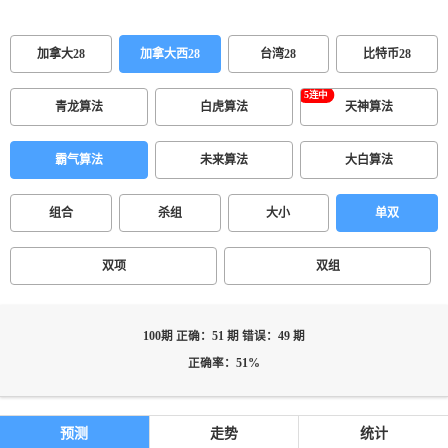
加拿大28
加拿大西28
台湾28
比特币28
青龙算法
白虎算法
天神算法
霸气算法
未来算法
大白算法
组合
杀组
大小
单双
双项
双组
100期 正确：51 期 错误：49 期
正确率：51%
预测
走势
统计