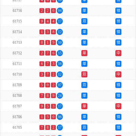
61717
4
6
0
10
单
错
61716
2
2
0
04
单
错
61715
9
4
4
17
双
错
61714
1
3
8
12
单
错
61713
0
1
9
10
单
错
61712
2
7
6
15
单
中
61711
6
7
3
16
单
错
61710
3
7
2
12
双
中
61709
5
0
2
07
双
错
61708
7
8
9
24
单
错
61707
9
5
3
17
单
中
61706
1
5
0
06
单
错
61705
7
8
2
17
双
错