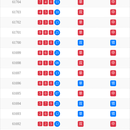
61704
7
4
0
11
单
中
61703
4
5
1
10
双
中
61702
3
3
9
15
单
中
61701
9
8
8
25
单
中
61700
6
3
8
17
双
错
61699
8
6
7
21
单
中
61698
0
1
7
08
双
中
61697
5
2
6
13
单
中
61696
6
8
8
22
单
错
61695
5
0
2
07
单
中
61694
5
7
9
21
双
错
61693
2
6
4
12
单
错
61692
5
2
5
12
双
中