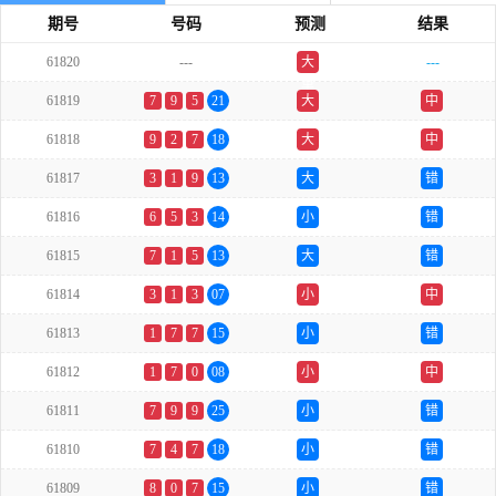
期号
号码
预测
结果
61820
---
大
---
单
61819
7
9
5
21
大
中
61818
9
2
7
18
大
中
61817
3
1
9
13
大
错
61816
6
5
3
14
小
错
61815
7
1
5
13
大
错
61814
3
1
3
07
小
中
61813
1
7
7
15
小
错
61812
1
7
0
08
小
中
61811
7
9
9
25
小
错
61810
7
4
7
18
小
错
61809
8
0
7
15
小
错