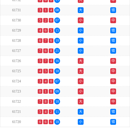
61732
9
6
0
15
大
中
61731
3
1
4
08
大
错
61730
5
2
0
07
小
中
61729
4
6
5
15
小
错
61728
6
7
6
19
小
错
61727
7
6
8
21
小
错
61726
5
7
4
16
大
中
61725
4
5
9
18
大
中
61724
3
4
0
07
小
中
61723
0
1
8
09
小
中
61722
7
8
3
18
大
中
61721
5
4
2
11
大
错
61720
6
6
6
18
小
错