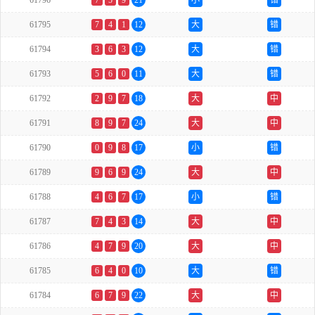
61796
7
5
9
21
小
错
61795
7
4
1
12
大
错
61794
3
6
3
12
大
错
61793
5
6
0
11
大
错
61792
2
9
7
18
大
中
61791
8
9
7
24
大
中
61790
0
9
8
17
小
错
61789
9
6
9
24
大
中
61788
4
6
7
17
小
错
61787
7
4
3
14
大
中
61786
4
7
9
20
大
中
61785
6
4
0
10
大
错
61784
6
7
9
22
大
中