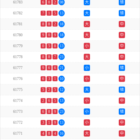
61783
6
0
2
08
大
错
61782
7
1
5
13
大
错
61781
8
8
2
18
大
中
61780
9
0
9
18
大
中
61779
0
5
8
13
小
中
61778
8
8
7
23
大
中
61777
9
6
6
21
小
错
61776
6
3
1
10
小
中
61775
5
2
5
12
大
错
61774
2
6
5
13
小
中
61773
6
8
9
23
小
错
61772
3
1
9
13
小
中
61771
4
8
4
16
大
中