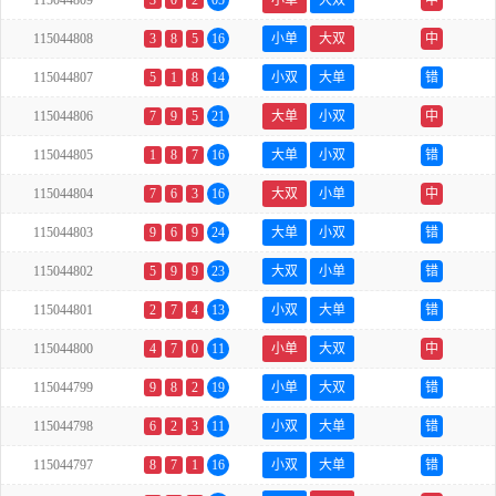
115044809
3
0
2
05
小单
大双
中
115044808
3
8
5
16
小单
大双
中
115044807
5
1
8
14
小双
大单
错
115044806
7
9
5
21
大单
小双
中
115044805
1
8
7
16
大单
小双
错
115044804
7
6
3
16
大双
小单
中
115044803
9
6
9
24
大单
小双
错
115044802
5
9
9
23
大双
小单
错
115044801
2
7
4
13
小双
大单
错
115044800
4
7
0
11
小单
大双
中
115044799
9
8
2
19
小单
大双
错
115044798
6
2
3
11
小双
大单
错
115044797
8
7
1
16
小双
大单
错