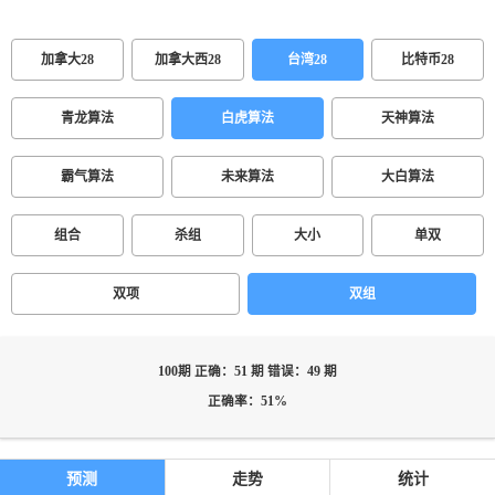
加拿大28
加拿大西28
台湾28
比特币28
青龙算法
白虎算法
天神算法
霸气算法
未来算法
大白算法
组合
杀组
大小
单双
双项
双组
100期 正确：51 期 错误：49 期
正确率：51%
预测
走势
统计