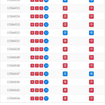
115044556
2
1
6
09
双
错
115044555
0
1
3
04
双
中
115044554
9
1
8
18
双
中
115044553
0
6
6
12
双
中
115044552
6
2
5
13
双
错
115044551
5
7
9
21
单
中
115044550
5
8
0
13
单
中
115044549
4
9
5
18
双
中
115044548
4
2
8
14
双
中
115044547
0
7
8
15
双
错
115044546
6
6
5
17
单
中
115044545
4
9
0
13
单
中
115044544
2
7
8
17
单
中