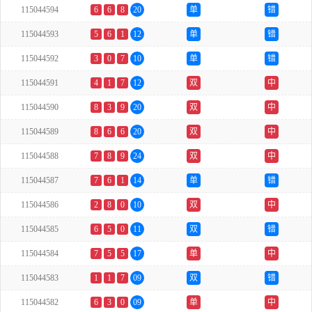
115044594
6
6
8
20
单
错
115044593
5
6
1
12
单
错
115044592
3
0
7
10
单
错
115044591
4
1
7
12
双
中
115044590
8
3
9
20
双
中
115044589
8
6
6
20
双
中
115044588
7
8
9
24
双
中
115044587
7
6
1
14
单
错
115044586
2
8
0
10
双
中
115044585
6
5
0
11
双
错
115044584
7
5
5
17
单
中
115044583
1
1
7
09
双
错
115044582
6
3
0
09
单
中