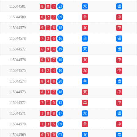
115044581
8
8
7
23
双
错
115044580
0
2
7
09
单
中
115044579
9
1
8
18
双
中
115044578
7
3
6
16
单
错
115044577
6
9
4
19
双
错
115044576
0
3
7
10
双
中
115044575
4
2
4
10
双
中
115044574
8
4
8
20
单
错
115044573
8
3
7
18
双
中
115044572
7
1
5
13
单
中
115044571
1
8
8
17
双
错
115044570
1
3
5
09
单
中
115044569
0
3
0
03
双
错