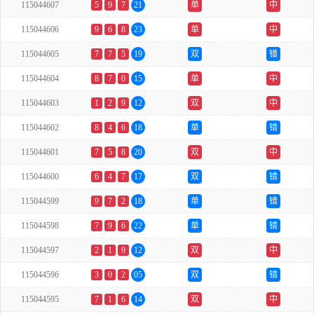
115044607
5
9
7
21
单
中
115044606
9
6
8
23
单
中
115044605
7
7
5
19
双
错
115044604
8
7
0
15
单
中
115044603
1
2
9
12
双
中
115044602
8
4
6
18
单
错
115044601
7
5
8
20
双
中
115044600
6
4
7
17
双
错
115044599
9
7
2
18
单
错
115044598
7
9
6
22
单
错
115044597
2
1
9
12
双
中
115044596
3
0
2
05
双
错
115044595
7
1
6
14
双
中