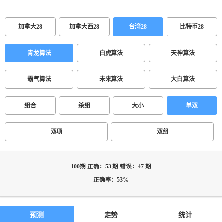
加拿大28
加拿大西28
台湾28
比特币28
青龙算法
白虎算法
天神算法
霸气算法
未来算法
大白算法
组合
杀组
大小
单双
双项
双组
100期 正确：53 期 错误：47 期
正确率：53%
预测
走势
统计