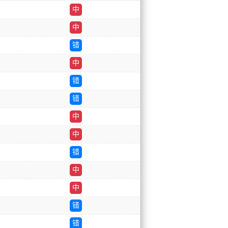
中
中
错
中
错
错
中
中
错
中
中
错
错