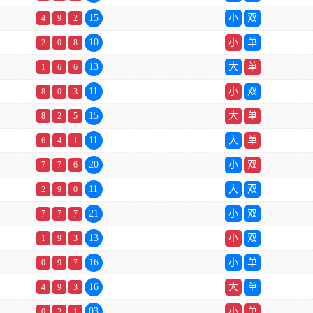
15
小
双
4
9
2
10
小
单
2
0
8
13
大
单
1
6
6
11
小
双
8
0
3
15
大
单
8
2
5
11
大
单
6
4
1
20
小
双
7
7
6
11
大
双
2
9
0
21
小
双
7
7
7
13
小
双
1
9
3
16
小
单
0
9
7
16
大
单
4
9
3
03
小
单
0
2
1