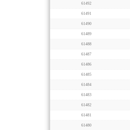
61492
61491
61490
61489
61488
61487
61486
61485
61484
61483
61482
61481
61480