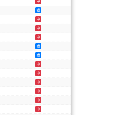
中
错
中
中
中
错
错
中
中
中
中
中
中