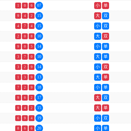
07
小
单
1
0
6
15
大
双
9
4
2
15
小
双
4
7
4
10
大
双
2
0
8
14
小
单
9
0
5
10
大
单
3
7
0
14
小
双
3
2
9
13
大
单
1
3
9
18
小
单
7
2
9
17
大
双
9
6
2
15
大
单
9
4
2
19
小
双
6
9
4
20
小
单
8
6
6