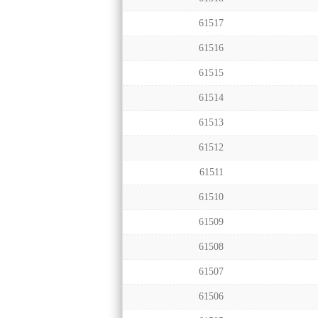
61517
61516
61515
61514
61513
61512
61511
61510
61509
61508
61507
61506