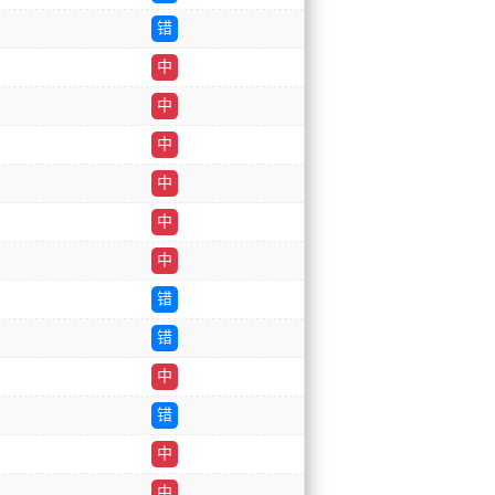
错
中
中
中
中
中
中
错
错
中
错
中
中