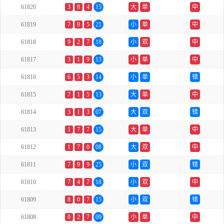
61820
3
8
4
15
大
单
中
61819
7
9
5
21
小
单
中
61818
9
2
7
18
小
双
中
61817
3
1
9
13
小
单
中
61816
6
5
3
14
小
单
错
61815
7
1
5
13
大
单
中
61814
3
1
3
07
大
双
错
61813
1
7
7
15
大
单
中
61812
1
7
0
08
大
双
中
61811
7
9
9
25
小
双
错
61810
7
4
7
18
小
双
中
61809
8
0
7
15
小
双
错
61808
0
2
7
09
小
单
中