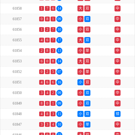
61858
1
7
6
14
大
双
中
61857
0
8
1
09
小
双
中
61856
1
2
7
10
小
双
中
61855
4
6
7
17
大
双
中
61854
2
8
3
13
小
单
中
61853
6
0
8
14
大
双
中
61852
0
2
5
07
小
单
中
61851
4
6
6
16
小
双
中
61850
3
4
2
09
小
双
中
61849
8
0
1
09
小
双
中
61848
4
8
3
15
小
双
错
61847
3
3
4
10
小
单
中