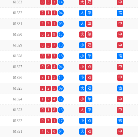
61833
8
3
3
14
大
双
中
61832
2
1
1
04
大
单
错
61831
2
2
1
05
大
单
中
61830
6
2
9
17
大
单
中
61829
8
3
7
18
小
双
中
61828
8
5
3
16
小
单
错
61827
0
0
4
04
小
双
中
61826
8
1
5
14
小
双
中
61825
2
2
5
09
大
双
错
61824
1
7
4
12
小
单
中
61823
9
1
8
18
大
单
中
61822
9
7
1
17
小
双
错
61821
4
0
0
04
大
双
中