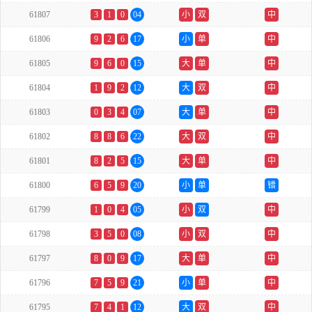
61807
3
1
0
04
小
双
中
61806
9
2
6
17
小
单
中
61805
9
6
0
15
大
单
中
61804
1
9
2
12
大
双
中
61803
0
3
4
07
大
单
中
61802
8
8
6
22
大
双
中
61801
8
2
5
15
大
单
中
61800
6
5
9
20
小
单
错
61799
1
0
4
05
小
双
中
61798
3
5
0
08
小
双
中
61797
8
0
9
17
大
单
中
61796
7
5
9
21
小
单
中
61795
7
4
1
12
大
双
中