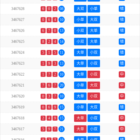
3467628
6
0
2
08
大双
小单
错
3467627
0
6
4
10
小单
大双
错
3467626
6
7
0
13
小双
大单
错
3467625
8
2
4
14
小双
大单
错
3467624
5
1
5
11
大单
小双
错
3467623
1
9
3
13
大单
小双
错
3467622
1
7
2
10
大单
小双
中
3467621
7
6
7
20
小单
大双
中
3467620
0
3
7
10
大单
小双
中
3467619
0
6
9
15
小单
大双
错
3467618
2
4
9
15
大单
小双
中
3467617
5
9
7
21
大单
小双
中