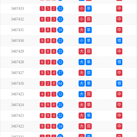
3467433
5
5
2
12
小
单
中
3467432
8
1
3
12
小
双
中
3467431
7
8
5
20
大
单
中
3467430
6
8
8
22
小
单
错
3467429
8
8
6
22
大
双
中
3467428
6
3
3
12
大
单
错
3467427
8
5
4
17
大
双
中
3467426
2
2
0
04
大
单
错
3467425
4
3
5
12
大
双
中
3467424
6
9
6
21
大
单
中
3467423
9
9
4
22
大
单
中
3467422
9
9
6
24
大
双
中