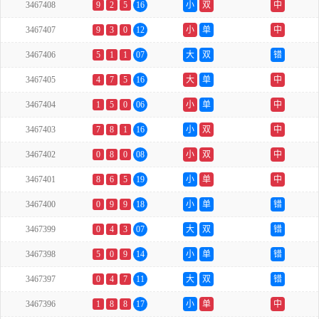
3467408
9
2
5
16
小
双
中
3467407
9
3
0
12
小
单
中
3467406
5
1
1
07
大
双
错
3467405
4
7
5
16
大
单
中
3467404
1
5
0
06
小
单
中
3467403
7
8
1
16
小
双
中
3467402
0
8
0
08
小
双
中
3467401
8
6
5
19
小
单
中
3467400
0
9
9
18
小
单
错
3467399
0
4
3
07
大
双
错
3467398
5
0
9
14
小
单
错
3467397
0
4
7
11
大
双
错
3467396
1
8
8
17
小
单
中