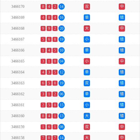
3466170
8
4
2
14
双
中
3466169
4
8
4
16
单
错
3466168
9
9
2
20
大
中
3466167
5
6
8
19
小
错
3466166
1
4
5
10
单
错
3466165
3
1
0
04
小
中
3466164
4
3
5
12
单
错
3466163
6
5
8
19
双
错
3466162
3
1
2
06
单
错
3466161
2
5
8
15
小
错
3466160
8
4
1
13
大
错
3466159
1
6
1
08
双
中
3466158
7
0
7
14
大
中