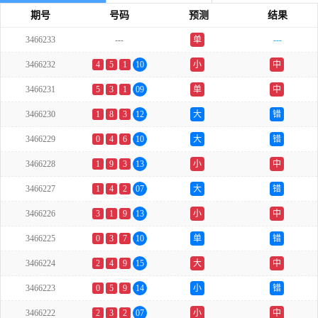
期号
号码
预测
结果
3466233
---
单
---
3466232
4
5
1
10
小
中
3466231
5
3
1
09
单
中
3466230
1
8
3
12
大
错
3466229
0
4
6
10
大
错
3466228
1
9
3
13
小
中
3466227
1
4
2
07
大
错
3466226
3
1
9
13
小
中
3466225
0
3
7
10
单
错
3466224
2
4
9
15
大
中
3466223
0
5
9
14
小
错
3466222
2
3
2
07
小
中