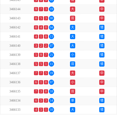
3466145
3
0
9
12
双
中
3466144
9
7
3
19
大
中
3466143
0
5
3
08
双
中
3466142
0
4
0
04
大
错
3466141
4
1
8
13
大
错
3466140
3
2
2
07
大
错
3466139
5
9
7
21
小
错
3466138
5
5
1
11
双
错
3466137
7
7
5
19
大
中
3466136
6
1
0
07
小
中
3466135
7
3
8
18
双
中
3466134
6
5
3
14
单
错
3466133
4
5
1
10
大
错