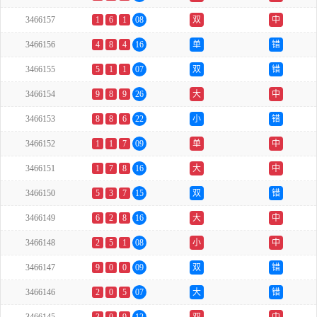
3466157
1
6
1
08
双
中
3466156
4
8
4
16
单
错
3466155
5
1
1
07
双
错
3466154
9
8
9
26
大
中
3466153
8
8
6
22
小
错
3466152
1
1
7
09
单
中
3466151
1
7
8
16
大
中
3466150
5
3
7
15
双
错
3466149
6
2
8
16
大
中
3466148
2
5
1
08
小
中
3466147
9
0
0
09
双
错
3466146
2
0
5
07
大
错