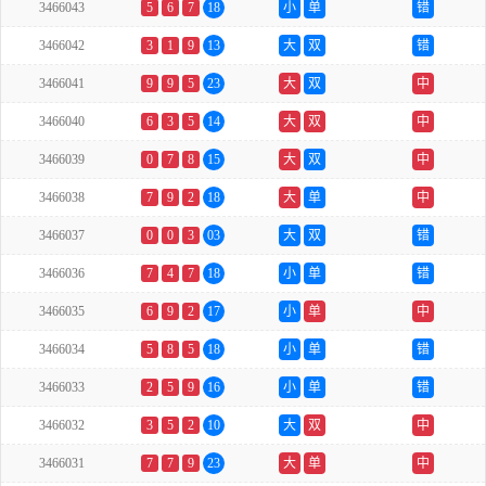
3466043
5
6
7
18
小
单
错
3466042
3
1
9
13
大
双
错
3466041
9
9
5
23
大
双
中
3466040
6
3
5
14
大
双
中
3466039
0
7
8
15
大
双
中
3466038
7
9
2
18
大
单
中
3466037
0
0
3
03
大
双
错
3466036
7
4
7
18
小
单
错
3466035
6
9
2
17
小
单
中
3466034
5
8
5
18
小
单
错
3466033
2
5
9
16
小
单
错
3466032
3
5
2
10
大
双
中
3466031
7
7
9
23
大
单
中