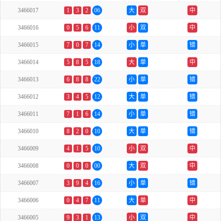
3466017
1
3
2
06
大
双
中
3466016
0
5
6
11
小
双
中
3466015
7
0
7
14
小
单
错
3466014
5
8
5
18
大
单
中
3466013
6
8
8
22
小
单
错
3466012
3
4
5
12
大
单
错
3466011
7
1
6
14
小
单
错
3466010
8
2
0
10
大
单
错
3466009
4
1
5
10
小
双
中
3466008
0
0
0
00
大
双
中
3466007
3
9
4
16
小
单
错
3466006
0
4
7
11
大
单
中
3466005
9
3
1
13
小
双
中