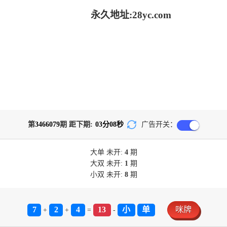
永久地址:28yc.com
第
3466079
期 距下期:
03
分
08
秒
广告开关：
大单
未开:
4
期
大双
未开:
1
期
小双
未开:
8
期
7
2
4
13
小
单
咪牌
+
+
=
-