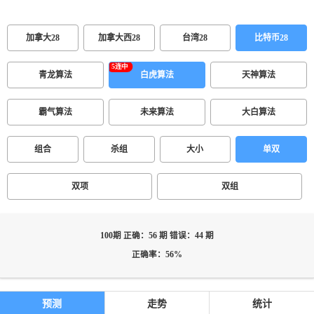
加拿大28
加拿大西28
台湾28
比特币28
青龙算法
白虎算法
天神算法
霸气算法
未来算法
大白算法
组合
杀组
大小
单双
双项
双组
100期 正确：56 期 错误：44 期
正确率：56%
预测
走势
统计