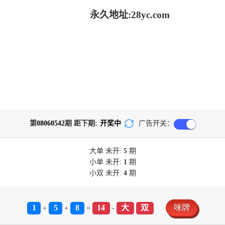
永久地址:28yc.com
第
08060542
期 距下期:
开奖中
广告开关：
大单
未开:
5
期
小单
未开:
1
期
小双
未开:
4
期
1
5
8
14
大
双
咪牌
+
+
=
-