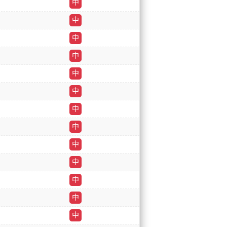
中
中
中
中
中
中
中
中
中
中
中
中
中