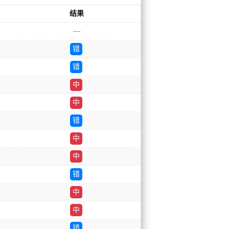
结果
---
错
错
中
中
错
中
中
错
中
中
错