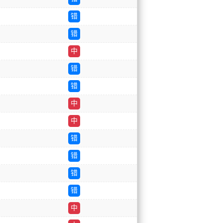
错
错
中
错
错
中
中
错
错
错
错
中