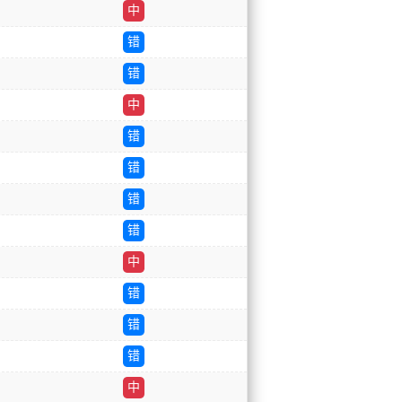
中
错
错
中
错
错
错
错
中
错
错
错
中