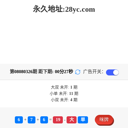
永久地址:28yc.com
第
08080326
期 距下期:
00
分
27
秒
广告开关：
大双
未开:
1
期
小单
未开:
11
期
小双
未开:
4
期
6
+
7
+
6
=
19
-
大
单
咪牌