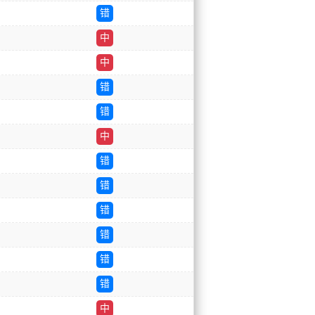
错
中
中
错
错
中
错
错
错
错
错
错
中