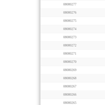
08080277
08080276
08080275
08080274
08080273
08080272
08080271
08080270
08080269
08080268
08080267
08080266
08080265