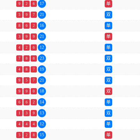
17
单
9
2
6
21
双
5
9
7
16
单
8
6
2
21
单
3
9
9
12
单
4
2
6
23
双
7
8
8
19
双
4
8
7
21
双
9
5
7
18
双
9
9
0
14
单
6
6
2
13
双
1
3
9
12
单
4
4
4
15
单
5
2
8