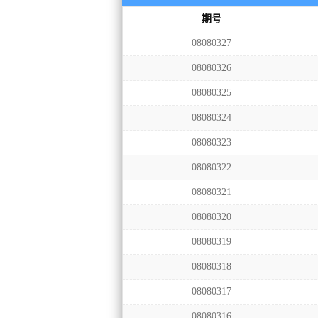
期号
08080327
08080326
08080325
08080324
08080323
08080322
08080321
08080320
08080319
08080318
08080317
08080316