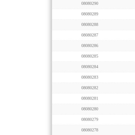
08080290
08080289
08080288
08080287
08080286
08080285
08080284
08080283
08080282
08080281
08080280
08080279
08080278