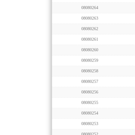
08080264
08080263
08080262
08080261
08080260
08080259
08080258
08080257
08080256
08080255
08080254
08080253
08080252