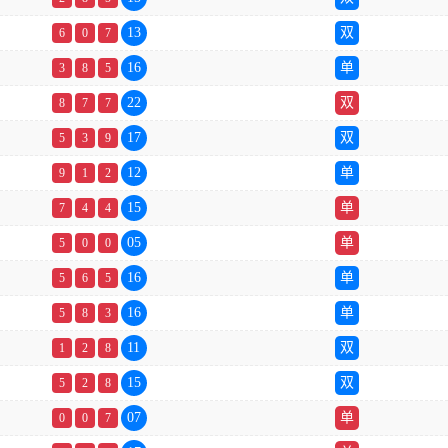
13
双
6
0
7
16
单
3
8
5
22
双
8
7
7
17
双
5
3
9
12
单
9
1
2
15
单
7
4
4
05
单
5
0
0
16
单
5
6
5
16
单
5
8
3
11
双
1
2
8
15
双
5
2
8
07
单
0
0
7