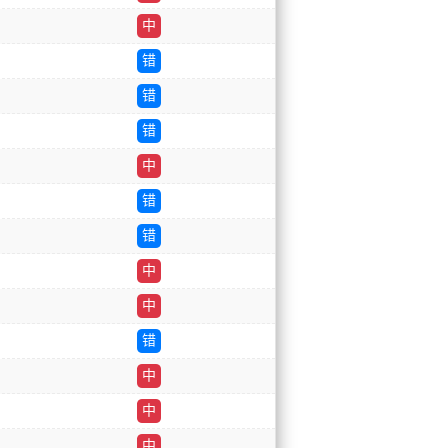
中
错
错
错
中
错
错
中
中
错
中
中
中