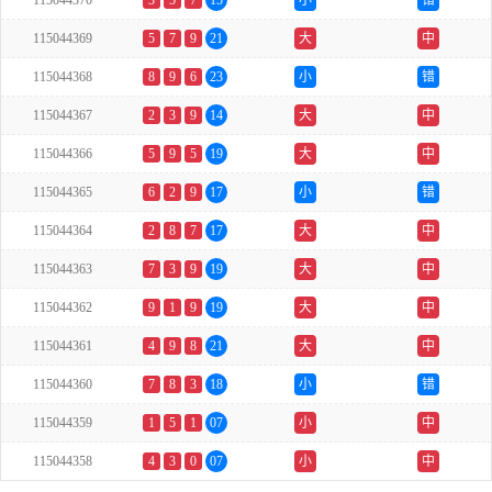
115044370
3
5
7
15
小
错
115044369
5
7
9
21
大
中
115044368
8
9
6
23
小
错
115044367
2
3
9
14
大
中
115044366
5
9
5
19
大
中
115044365
6
2
9
17
小
错
115044364
2
8
7
17
大
中
115044363
7
3
9
19
大
中
115044362
9
1
9
19
大
中
115044361
4
9
8
21
大
中
115044360
7
8
3
18
小
错
115044359
1
5
1
07
小
中
115044358
4
3
0
07
小
中