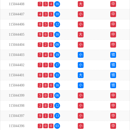
115044408
7
5
4
16
大
中
115044407
4
3
3
10
小
中
115044406
0
5
7
12
小
中
115044405
9
6
1
16
大
中
115044404
7
2
0
09
小
中
115044403
7
4
8
19
小
错
115044402
7
3
7
17
小
错
115044401
0
3
8
11
大
错
115044400
2
8
6
16
小
错
115044399
5
0
1
06
小
中
115044398
2
8
2
12
小
中
115044397
9
1
3
13
小
中
115044396
3
0
0
03
小
中