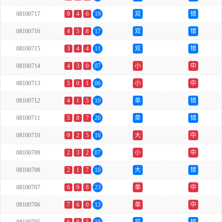
08100717
9
4
6
19
双
错
08100716
4
5
8
17
双
错
08100715
3
4
4
11
双
错
08100714
4
3
0
07
小
中
08100713
5
0
1
06
小
中
08100712
4
1
5
10
单
错
08100711
5
8
7
20
单
错
08100710
9
2
5
16
大
中
08100709
2
3
2
07
小
中
08100708
2
1
7
10
大
错
08100707
6
9
8
23
单
中
08100706
7
6
0
13
单
中