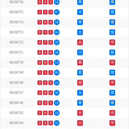
08100756
9
4
1
14
单
错
08100755
2
2
3
07
大
错
08100754
3
9
6
18
单
错
08100753
0
3
1
04
大
错
08100752
4
7
8
19
大
中
08100751
6
4
6
16
小
错
08100750
4
8
1
13
单
中
08100749
5
1
3
09
双
错
08100748
3
5
6
14
双
中
08100747
2
8
0
10
大
错
08100746
4
3
5
12
单
错
08100745
1
8
5
14
大
中
08100744
2
4
6
12
小
中