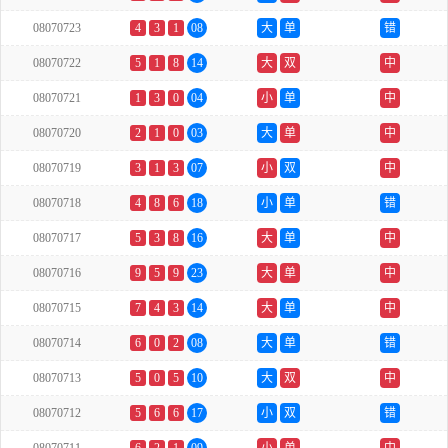
08070723
4
3
1
08
大
单
错
08070722
5
1
8
14
大
双
中
08070721
1
3
0
04
小
单
中
08070720
2
1
0
03
大
单
中
08070719
3
1
3
07
小
双
中
08070718
4
8
6
18
小
单
错
08070717
5
3
8
16
大
单
中
08070716
9
5
9
23
大
单
中
08070715
7
4
3
14
大
单
中
08070714
6
0
2
08
大
单
错
08070713
5
0
5
10
大
双
中
08070712
5
6
6
17
小
双
错