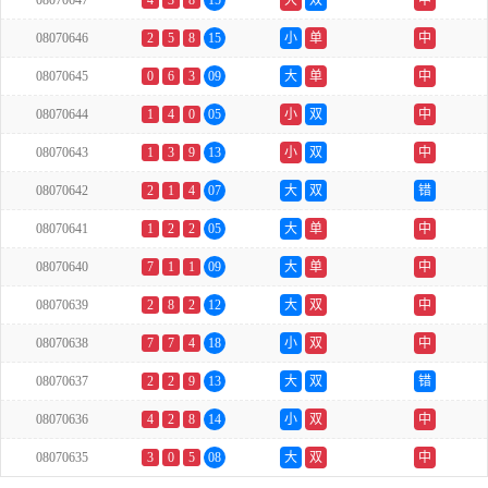
08070647
4
3
8
15
大
双
中
08070646
2
5
8
15
小
单
中
08070645
0
6
3
09
大
单
中
08070644
1
4
0
05
小
双
中
08070643
1
3
9
13
小
双
中
08070642
2
1
4
07
大
双
错
08070641
1
2
2
05
大
单
中
08070640
7
1
1
09
大
单
中
08070639
2
8
2
12
大
双
中
08070638
7
7
4
18
小
双
中
08070637
2
2
9
13
大
双
错
08070636
4
2
8
14
小
双
中
08070635
3
0
5
08
大
双
中