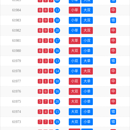
61985
1
2
5
08
小单
大双
错
61984
0
8
5
13
小单
大双
中
61983
0
9
1
10
小单
大双
错
61982
6
9
5
20
小单
大双
中
61981
8
3
6
17
大单
小双
中
61980
6
3
7
16
大双
小单
中
61979
3
3
7
13
小双
大单
错
61978
2
8
4
14
小单
大双
中
61977
1
1
8
10
小双
大单
中
61976
9
6
1
16
大双
小单
中
61975
5
7
8
20
大双
小单
中
61974
5
4
6
15
大双
小单
错
61973
7
7
5
19
大双
小单
错