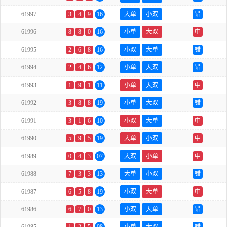
61997
3
4
9
16
大单
小双
错
61996
8
8
0
16
小单
大双
中
61995
2
6
8
16
小双
大单
错
61994
2
4
6
12
小单
大双
错
61993
1
9
1
11
小单
大双
中
61992
3
8
8
19
小单
大双
错
61991
3
1
6
10
小双
大单
中
61990
5
9
5
19
大单
小双
中
61989
0
4
3
07
大双
小单
中
61988
7
3
3
13
大单
小双
错
61987
6
5
8
19
小双
大单
中
61986
6
7
0
13
小双
大单
错