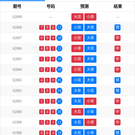
期号
号码
预测
结果
62009
---
大双
小单
---
62008
7
0
6
13
小双
大单
错
62007
6
0
4
10
小双
大单
中
62006
4
8
1
13
小单
大双
中
62005
1
5
4
10
小双
大单
中
62004
0
3
7
10
小双
大单
中
62003
4
1
0
05
小双
大单
错
62002
3
8
3
14
大单
小双
错
62001
1
1
9
11
大双
小单
中
62000
8
4
8
20
大双
小单
中
61999
5
3
3
11
大双
小单
中
61998
9
6
4
19
大双
小单
错