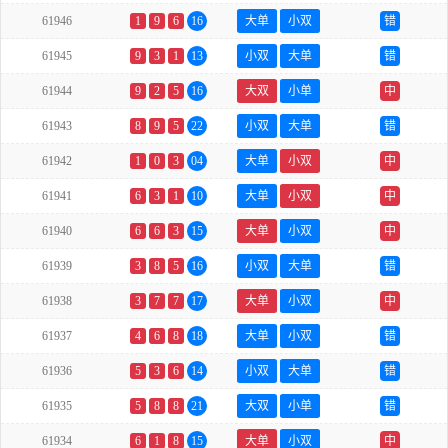
61946
1
9
6
16
大单
小双
错
61945
9
3
1
13
小双
大单
错
61944
9
2
5
16
大双
小单
中
61943
8
9
5
22
小双
大单
错
61942
1
0
3
04
大单
小双
中
61941
6
3
1
10
大单
小双
中
61940
6
6
3
15
大单
小双
中
61939
3
8
5
16
小双
大单
错
61938
3
7
7
17
大单
小双
中
61937
4
6
8
18
大单
小双
错
61936
5
3
6
14
小双
大单
错
61935
5
8
8
21
大双
小单
错
61934
6
1
8
15
大单
小双
中