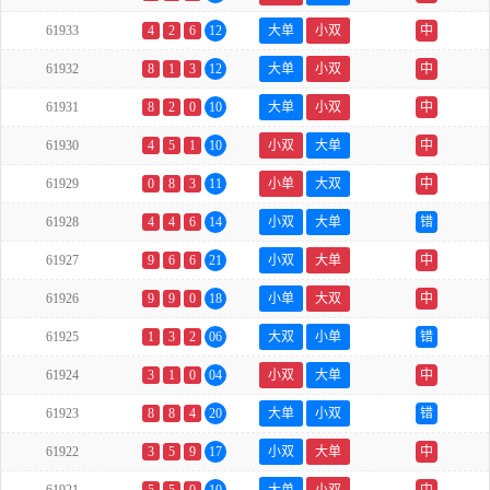
61933
4
2
6
12
大单
小双
中
61932
8
1
3
12
大单
小双
中
61931
8
2
0
10
大单
小双
中
61930
4
5
1
10
小双
大单
中
61929
0
8
3
11
小单
大双
中
61928
4
4
6
14
小双
大单
错
61927
9
6
6
21
小双
大单
中
61926
9
9
0
18
小单
大双
中
61925
1
3
2
06
大双
小单
错
61924
3
1
0
04
小双
大单
中
61923
8
8
4
20
大单
小双
错
61922
3
5
9
17
小双
大单
中