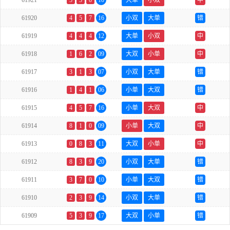
61921
5
5
0
10
大单
小双
中
61920
4
5
7
16
小双
大单
错
61919
4
4
4
12
大单
小双
中
61918
1
6
2
09
大双
小单
中
61917
3
1
3
07
小双
大单
错
61916
1
4
1
06
小单
大双
错
61915
4
5
7
16
小单
大双
中
61914
8
1
0
09
小单
大双
中
61913
0
8
3
11
大双
小单
中
61912
8
3
9
20
小双
大单
错
61911
3
7
0
10
小单
大双
错
61910
2
3
9
14
小双
大单
错
61909
5
3
9
17
大双
小单
错