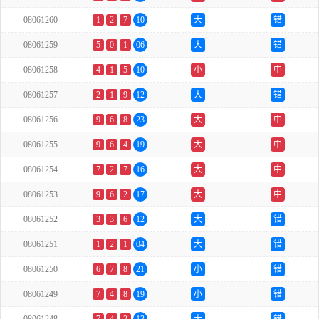
08061260
1
2
7
10
大
错
08061259
5
0
1
06
大
错
08061258
4
1
5
10
小
中
08061257
2
1
9
12
大
错
08061256
9
6
8
23
大
中
08061255
9
6
4
19
大
中
08061254
7
2
7
16
大
中
08061253
9
6
2
17
大
中
08061252
3
3
6
12
大
错
08061251
1
2
1
04
大
错
08061250
6
7
8
21
小
错
08061249
7
4
8
19
小
错