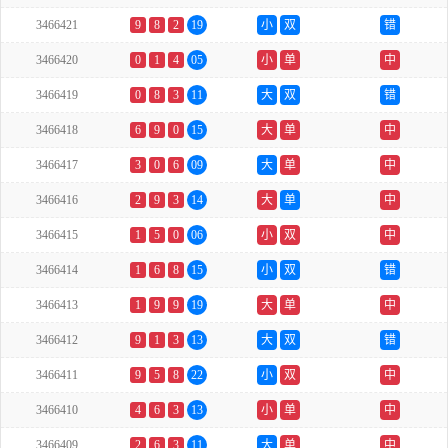
3466421
9
8
2
19
小
双
错
3466420
0
1
4
05
小
单
中
3466419
0
8
3
11
大
双
错
3466418
6
9
0
15
大
单
中
3466417
3
0
6
09
大
单
中
3466416
2
9
3
14
大
单
中
3466415
1
5
0
06
小
双
中
3466414
1
6
8
15
小
双
错
3466413
1
9
9
19
大
单
中
3466412
9
1
3
13
大
双
错
3466411
9
5
8
22
小
双
中
3466410
4
6
3
13
小
单
中
3466409
2
6
3
11
大
单
中