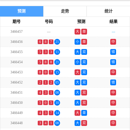
预测
走势
统计
期号
号码
预测
结果
3466457
---
大
单
---
3466456
6
8
7
21
小
单
中
3466455
5
3
3
11
大
双
错
3466454
5
8
8
21
小
双
错
3466453
8
0
7
15
大
双
中
3466452
2
1
2
05
大
双
错
3466451
4
3
1
08
大
双
中
3466450
5
0
5
10
大
双
中
3466449
4
3
7
14
大
单
中
3466448
3
4
1
08
大
双
中