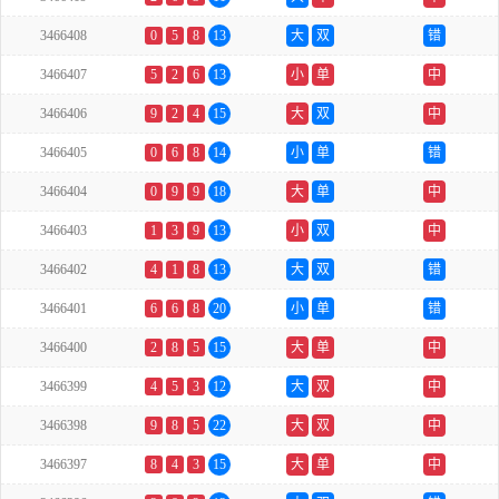
3466408
0
5
8
13
大
双
错
3466407
5
2
6
13
小
单
中
3466406
9
2
4
15
大
双
中
3466405
0
6
8
14
小
单
错
3466404
0
9
9
18
大
单
中
3466403
1
3
9
13
小
双
中
3466402
4
1
8
13
大
双
错
3466401
6
6
8
20
小
单
错
3466400
2
8
5
15
大
单
中
3466399
4
5
3
12
大
双
中
3466398
9
8
5
22
大
双
中
3466397
8
4
3
15
大
单
中