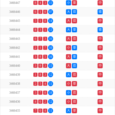
3466447
8
4
3
15
小
单
中
3466446
6
1
0
07
大
双
错
3466445
5
1
8
14
大
双
中
3466444
8
3
1
12
大
单
错
3466443
6
7
3
16
大
双
中
3466442
2
1
7
10
小
单
中
3466441
3
8
5
16
大
单
中
3466440
3
9
3
15
大
双
中
3466439
1
8
3
12
大
双
中
3466438
2
5
4
11
小
单
中
3466437
3
7
8
18
小
双
中
3466436
4
6
2
12
小
双
中
3466435
7
0
4
11
大
单
中