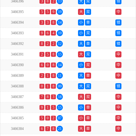
3466396
3
8
2
13
大
双
错
3466395
5
5
9
19
大
双
中
3466394
3
3
8
14
小
单
错
3466393
9
6
4
19
小
双
错
3466392
8
2
2
12
大
单
错
3466391
2
5
8
15
大
双
中
3466390
6
0
8
14
小
双
中
3466389
2
1
8
11
大
单
中
3466388
0
1
8
09
大
双
错
3466387
7
8
3
18
大
双
中
3466386
9
1
5
15
小
单
中
3466385
5
0
2
07
小
单
中
3466384
6
7
8
21
大
单
中